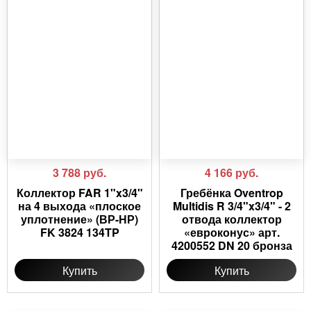
3 788
руб.
4 166
руб.
Коллектор FAR 1"x3/4"
Гребёнка Oventrop
на 4 выхода «плоское
Multidis R 3/4"x3/4" - 2
уплотнение» (ВР-НР)
отвода коллектор
FK 3824 134TP
«евроконус» арт.
4200552 DN 20 бронза
Купить
Купить