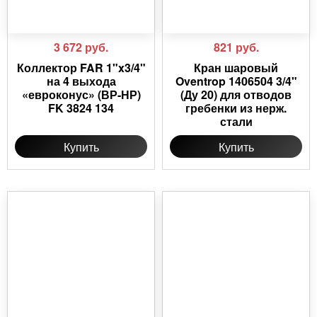
3 672
руб.
821
руб.
Коллектор FAR 1"x3/4"
Кран шаровый
на 4 выхода
Oventrop 1406504 3/4"
«евроконус» (ВР-НР)
(Ду 20) для отводов
FK 3824 134
гребенки из нерж.
стали
Купить
Купить