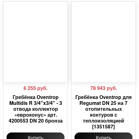
6 255
руб.
78 943
руб.
Гребёнка Oventrop
Гребёнка Oventrop для
Multidis R 3/4"x3/4" - 3
Regumat DN 25 на 7
отвода коллектор
отопительных
«евроконус» арт.
контуров с
4200553 DN 20 бронза
теплоизоляцией
[1351587]
Купить
Купить