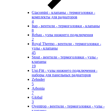
Giacomini - клапаны - термоголовки -
комплекты для радиаторов
4
Itap - вентили - термоголовки - клапаны
8
Rehau - узлы нижнего подключения
2
Royal Thermo - вентили - термоголовки -
узлы - клапаны
45
Stout - вентили - термоголовки - узлы -
клапаны
19
Uni-Fitt - узлы нижнего подключения -
наборы для панельных радиаторов
Zehnder
5
Arbonia
7
Global
3
Oventrop - вентили - термоголовки - узлы -
клапаны