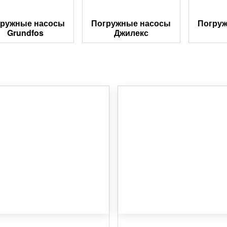
гружные насосы
Погружные насосы
Погру
Grundfos
Джилекс