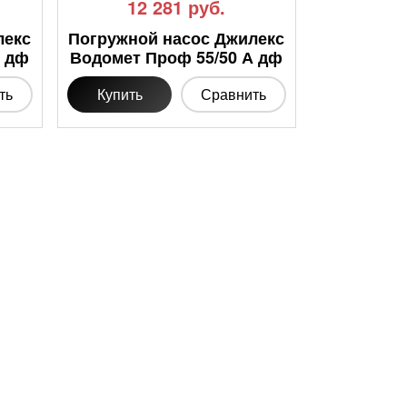
12 281
руб.
лекс
Погружной насос Джилекс
А дф
Водомет Проф 55/50 А дф
ть
Купить
Сравнить