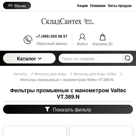
Меню
Акции
Новинки
Хиты продаж
+7 (495) 055 58 57
Обратный звонок
Войти
Корзина (
0
)
Каталог
Каталог
/
Фильтры для воды
/
Фильтры для воды Valtec
/
Фильтры промывные с манометром Valtec VT.389.N
Фильтры промывные с манометром Valtec
VT.389.N
Показать фильтр