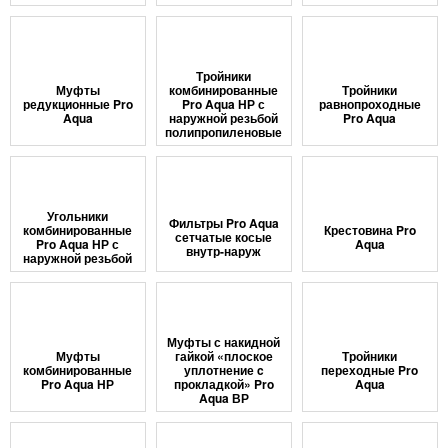
Тройники
Муфты
комбинированные
Тройники
редукционные Pro
Pro Aqua НР с
равнопроходные
Aqua
наружной резьбой
Pro Aqua
полипропиленовые
Угольники
Фильтры Pro Aqua
комбинированные
Крестовина Pro
сетчатые косые
Pro Aqua НР с
Aqua
внутр-наруж
наружной резьбой
Муфты с накидной
Муфты
гайкой «плоское
Тройники
комбинированные
уплотнение c
переходные Pro
Pro Aqua НР
прокладкой» Pro
Aqua
Aqua ВР