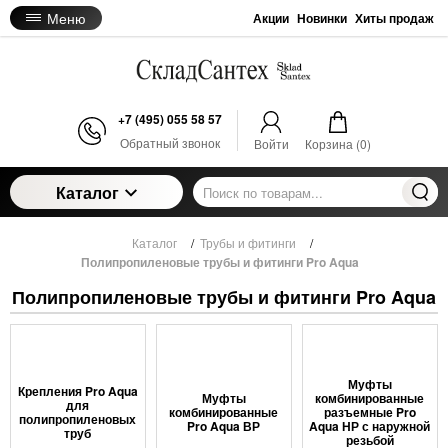
Меню
Акции
Новинки
Хиты продаж
+7 (495) 055 58 57
Обратный звонок
Войти
Корзина (
0
)
Каталог
Каталог
/
Трубы и фитинги
/
Полипропиленовые трубы и фитинги Pro Aqua
Полипропиленовые трубы и фитинги Pro Aqua
Муфты
Крепления Pro Aqua
Муфты
комбинированные
для
комбинированные
разъемные Pro
полипропиленовых
Pro Aqua ВР
Aqua НР с наружной
труб
резьбой