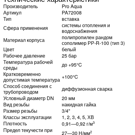
Производитель
Pro Aqua
Артикул
PA72008
Тип
вставка
системы отопления и
Сфера применения
водоснабжения
полипропилен рандом
Материал корпуса
сополимер РР-R-100 (тип 3)
Цвет
белый
Рабочее давление
25 бар
Температура рабочей
до +95°C
среды
Кратковременно
+100°C
допустимая температура
Способ соединения с
диффузионная сварка
трубопроводом
Условный диаметр DN
20 мм
Вид резьбы
накидная гайка
Размер резьбы
3/4"
Классы эксплуатации
1, 2, 3, 4, 5, ХВ
Плотность
3
0,91—0,92 г/м
Предел текучести при
2
27—30 Н/мм