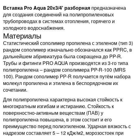
Вставка Pro Aqua 20х3/4' разборная
предназначена
для создания соединений на полипропиленовых
трубопроводах в системах отопления, горячего и
холодного водоснабжения.
Материалы
Статистический сополимер пропилена с этиленом (тип 3)
рандом сополимер изначально обозначался как PPRC, в
дальнейшем абривиатура была сокращена до PP-R.
Трубы и фитинги PRO AQUA производятся из 3-го типа
полипропилена – рандом сополимера PP-R-100 (MRS
100). Рандом сополимер РР-R получается путём набора
молекул пропилена и этилена в беспорядочном их
сочетании.
Для полипропилена характерна высокая стойкость к
многократным изгибам и истиранию. Стойкость к
поверхностно-активным веществам (ПАВ) у
полипропилена повышена, в этом состоит и его
преимущество перед полиэтиленом. Ударная вязкость с
надрезом составляет 5 – 12 кДж/м2, морозостоек при