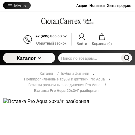
Меню
Акции
Новинки
Хиты продаж
+7 (495) 055 58 57
Обратный звонок
Войти
Корзина (
0
)
Каталог
Каталог
/
Трубы и фитинги
/
Полипропиленовые трубы и фитинги Pro Aqua
/
Вставки разъемные соединения Pro Aqua
/
Вставка Pro Aqua 20х3/4' разборная