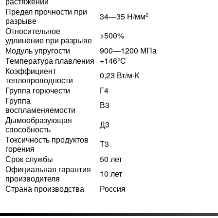
растяжении
Предел прочности при
2
34—35 Н/мм
разрыве
Относительное
>500%
удлинение при разрыве
Модуль упругости
900—1200 МПа
Температура плавления
+146°C
Коэффициент
0,23 Вт/м·K
теплопроводности
Группа горючести
Г4
Группа
В3
воспламеняемости
Дымообразующая
Д3
способность
Токсичность продуктов
Т3
горения
Срок службы
50 лет
Официальная гарантия
10 лет
производителя
Страна производства
Россия