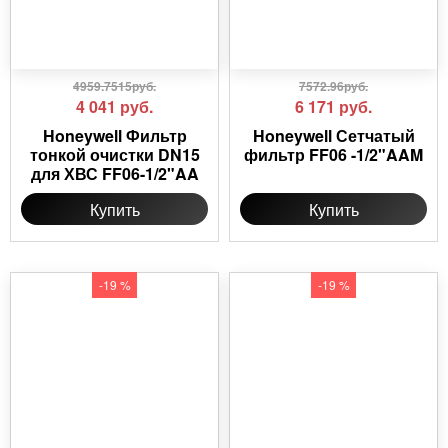
4959.7515руб.
7572.96руб.
4 041
руб.
6 171
руб.
Honeywell Фильтр
Honeywell Сетчатый
тонкой очистки DN15
фильтр FF06 -1/2"AAM
для ХВС FF06-1/2"AA
Купить
Купить
-19 %
-19 %