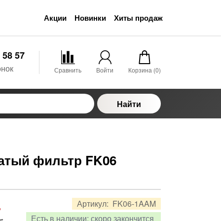
Акции
Новинки
Хиты продаж
 58 57
онок
Сравнить
Войти
Корзина (
0
)
Найти
чатый фильтр FK06
.
Артикул:
FK06-1AAM
Есть в наличии:
скоро закончится