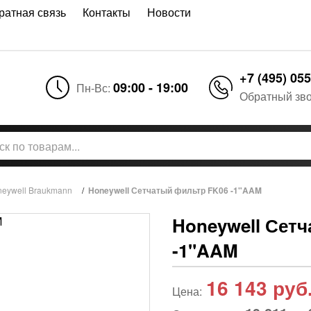
ратная связь
Контакты
Новости
+7 (495) 055
09:00 - 19:00
Пн-Вс:
Обратный зв
neywell Braukmann
/
Honeywell Сетчатый фильтр FK06 -1"AAM
Honeywell Сет
-1"AAM
16 143
руб
Цена: