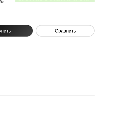
б.
упить
Сравнить