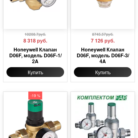
10208.7руб.
8745.57руб.
8 318
руб.
7 126
руб.
Honeywell Клапан
Honeywell Клапан
D06F, модель D06F-1/
D06F, модель D06F-3/
2A
4A
Купить
Купить
-19 %