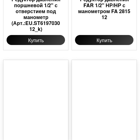
поршневой 1/2" с
FAR 1/2" НР/НР с
отверстием под
манометром FA 2815
манометр
12
(Арт.:EU.ST6197030
12_k)
Купить
Купить