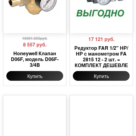
10501.353руб.
17 121
руб.
8 557
руб.
Редуктор FAR 1/2" НР/
Honeywell Клапан
НР с манометром FA
D06F, модель D06F-
2815 12 - 2 шт. =
3/4B
КОМПЛЕКТ ДЕШЕВЛЕ
Купить
Купить