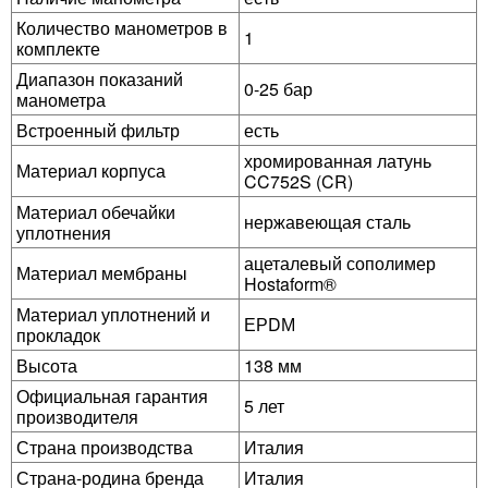
Количество манометров в
1
комплекте
Диапазон показаний
0-25 бар
манометра
Встроенный фильтр
есть
хромированная латунь
Материал корпуса
CC752S (CR)
Материал обечайки
нержавеющая сталь
уплотнения
ацеталевый сополимер
Материал мембраны
Hostaform®
Материал уплотнений и
ЕРDМ
прокладок
Высота
138 мм
Официальная гарантия
5 лет
производителя
Страна производства
Италия
Страна-родина бренда
Италия