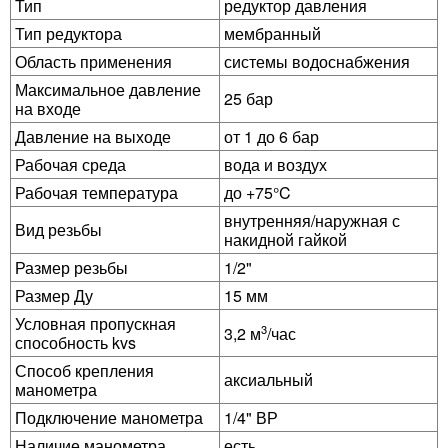
Тип
редуктор давления
Тип редуктора
мембранный
Область применения
системы водоснабжения
Максимальное давление
25 бар
на входе
Давление на выходе
от 1 до 6 бар
Рабочая среда
вода и воздух
Рабочая температура
до +75°C
внутренняя/наружная с
Вид резьбы
накидной гайкой
Размер резьбы
1/2"
Размер Ду
15 мм
Условная пропускная
3
3,2 м
/час
способность kvs
Способ крепления
аксиальный
манометра
Подключение манометра
1/4" ВР
Наличие манометра
есть