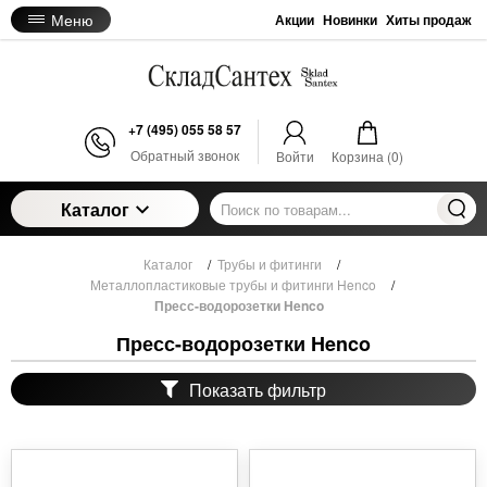
Меню
Акции
Новинки
Хиты продаж
+7 (495) 055 58 57
Обратный звонок
Войти
Корзина (
0
)
Каталог
Каталог
/
Трубы и фитинги
/
Металлопластиковые трубы и фитинги Henco
/
Пресс-водорозетки Henco
Пресс-водорозетки Henco
Показать фильтр