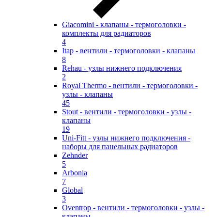
Giacomini - клапаны - термоголовки -
комплекты для радиаторов
4
Itap - вентили - термоголовки - клапаны
8
Rehau - узлы нижнего подключения
2
Royal Thermo - вентили - термоголовки -
узлы - клапаны
45
Stout - вентили - термоголовки - узлы -
клапаны
19
Uni-Fitt - узлы нижнего подключения -
наборы для панельных радиаторов
Zehnder
5
Arbonia
7
Global
3
Oventrop - вентили - термоголовки - узлы -
клапаны