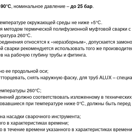
+90°С
, номинальное давление –
до 25 бар
.
температуре окружающей среды не ниже +5°С.
я методом термической полифузионной муфтовой сварки с
ература 260°С.
единения относятся к «неразборным», допускается замоно
 сварки рекомендуется использовать того же производителя
в на рабочую глубину трубы и фитинга.
но ее продольной оси;
отторцевать, снять наружную фаску, для труб ALUX – специ
температуры 260°С;
нений должно соответствовать изложенному в технических 
овавшиеся при температуре ниже 0°С, должны быть перед
на насадки сварочного инструмента;
ого в характеристиках времени;
 в течение времени указанного в характеристиках времени