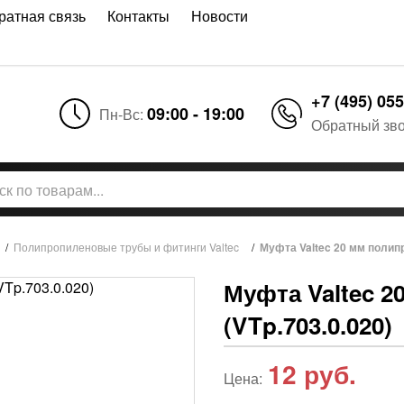
ратная связь
Контакты
Новости
+7 (495) 055
09:00 - 19:00
Пн-Вс:
Обратный зв
/
Полипропиленовые трубы и фитинги Valtec
/
Муфта Valtec 20 мм полипр
Муфта Valtec 
(VTp.703.0.020)
12
руб.
Цена: