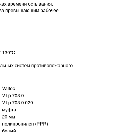
ках времени остывания.
раза превышающим рабочее
 130°C;
дельных систем противопожарного
Valtec
VTp.703.0
VTp.703.0.020
муфта
20 мм
полипропилен (PPR)
белый