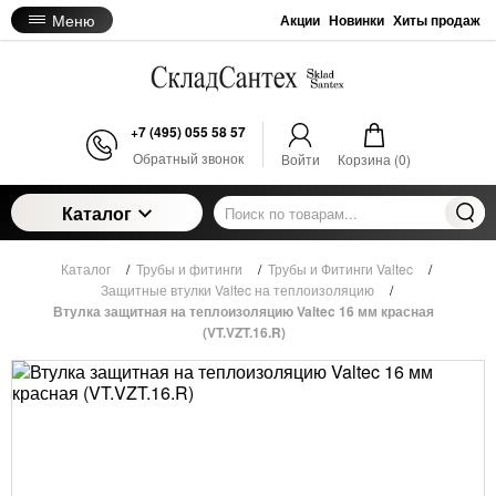
Меню
Акции
Новинки
Хиты продаж
+7 (495) 055 58 57
Обратный звонок
Войти
Корзина (
0
)
Каталог
Каталог
/
Трубы и фитинги
/
Трубы и Фитинги Valtec
/
Защитные втулки Valtec на теплоизоляцию
/
Втулка защитная на теплоизоляцию Valtec 16 мм красная
(VT.VZT.16.R)