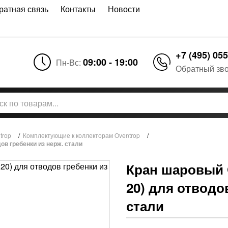
ратная связь
Контакты
Новости
+7 (495) 055
09:00 - 19:00
Пн-Вс:
Обратный зв
trop
/
Комплектующие к коллекторам Oventrop
/
ов гребенки из нерж. стали
Кран шаровый O
20) для отводо
стали