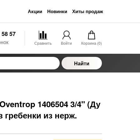
Акции
Новинки
Хиты продаж
 58 57
онок
Сравнить
Войти
Корзина (
0
)
Найти
ventrop 1406504 3/4" (Ду
в гребенки из нерж.