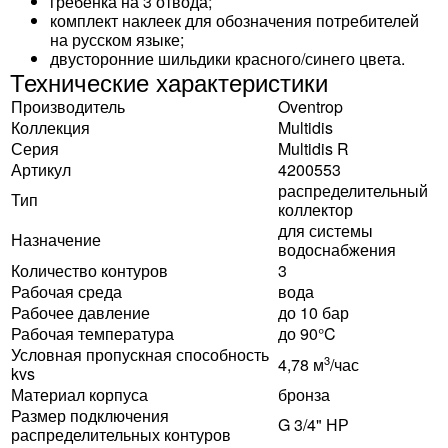
гребёнка на 3 отвода;
комплект наклеек для обозначения потребителей
на русском языке;
двусторонние шильдики красного/синего цвета.
Технические характеристики
Производитель
Oventrop
Коллекция
Multidis
Серия
Multidis R
Артикул
4200553
распределительный
Тип
коллектор
для системы
Назначение
водоснабжения
Количество контуров
3
Рабочая среда
вода
Рабочее давление
до 10 бар
Рабочая температура
до 90°C
Условная пропускная способность
3
4,78 м
/час
kvs
Материал корпуса
бронза
Размер подключения
G 3/4" НР
распределительных контуров