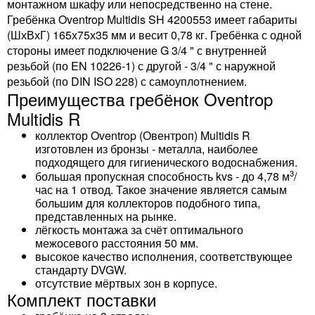
монтажном шкафу или непосредственно на стене.
Гребёнка Oventrop Multidis SH 4200553 имеет габариты
(ШхВхГ) 165х75х35 мм и весит 0,78 кг. Гребёнка с одной
стороны имеет подключение G 3/4 " с внутренней
резьбой (по EN 10226-1) с другой - 3/4 " с наружной
резьбой (по DIN ISO 228) с самоуплотнением.
Преимущества гребёнок Oventrop
Multidis R
коллектор Oventrop (Овентроп) Multidis R
изготовлен из бронзы - металла, наиболее
подходящего для гигиенического водоснабжения.
3
большая пропускная способность kvs - до 4,78 м
/
час на 1 отвод. Такое значение является самым
большим для коллекторов подобного типа,
представленных на рынке.
лёгкость монтажа за счёт оптимального
межосевого расстояния 50 мм.
высокое качество исполнения, соответствующее
стандарту DVGW.
отсутствие мёртвых зон в корпусе.
Комплект поставки