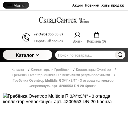
Меню
Акции
Новинки
Хиты продаж
+7 (495) 055 58 57
Обратный звонок
Войти
Корзина (
0
)
Каталог
Каталог
/
Коллекторы и Гребёнки
/
Коллекторы Oventrop
/
Гребёнки Oventrop Multidis R с вентилями регулировочными
/
Гребёнка Oventrop Multidis R 3/4"x3/4" - 3 отвода коллектор
«евроконус» арт. 4200553 DN 20 бронза