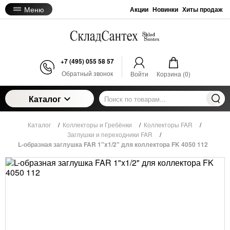
Меню
Акции
Новинки
Хиты продаж
+7 (495) 055 58 57
Обратный звонок
Войти
Корзина (
0
)
Каталог
Каталог
/
Коллекторы и Гребёнки
/
Коллекторы FAR
/
Заглушки и переходники FAR
/
L-образная заглушка FAR 1"x1/2" для коллектора FK 4050 112