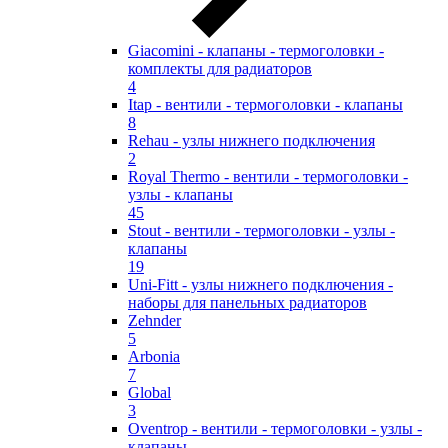
Giacomini - клапаны - термоголовки -
комплекты для радиаторов
4
Itap - вентили - термоголовки - клапаны
8
Rehau - узлы нижнего подключения
2
Royal Thermo - вентили - термоголовки -
узлы - клапаны
45
Stout - вентили - термоголовки - узлы -
клапаны
19
Uni-Fitt - узлы нижнего подключения -
наборы для панельных радиаторов
Zehnder
5
Arbonia
7
Global
3
Oventrop - вентили - термоголовки - узлы -
клапаны