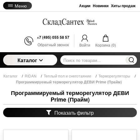
Меню
Акции
Новинки
Хиты продаж
+7 (495) 055 58 57
Обратный звонок
Войти
Корзина (
0
)
Каталог
Каталог
/
RIDAN
/
Теплый пол и снеготаяние
/
Терморегуляторы
/
Программируемый терморегулятор ДЕВИ Prime (Прайм)
Программируемый терморегулятор ДЕВИ
Prime (Прайм)
Показать фильтр