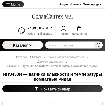
Меню
Акции
Новинки
Хиты продаж
+7 (495) 055 58 57
Обратный звонок
Войти
Корзина (
0
)
Каталог
Каталог
/
RIDAN
/
Промышленная автоматика
/
Датчики влажности
/
RHS450R — датчики влажности и температуры комнатные Ридан
RHS450R — датчики влажности и температуры
комнатные Ридан
Показать фильтр