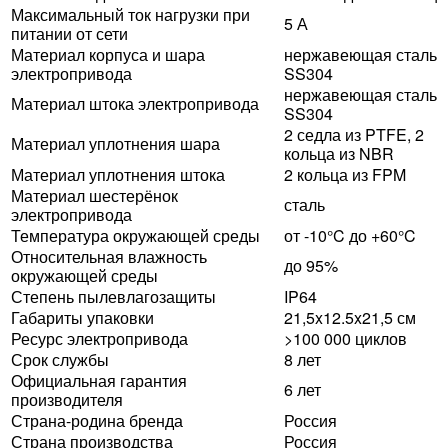
Максимальный ток нагрузки при
5 А
питании от сети
Материал корпуса и шара
нержавеющая сталь
электропривода
SS304
нержавеющая сталь
Материал штока электропривода
SS304
2 седла из PTFE, 2
Материал уплотнения шара
кольца из NBR
Материал уплотнения штока
2 кольца из FPM
Материал шестерёнок
сталь
электропривода
Температура окружающей среды
от -10°C до +60°C
Относительная влажность
до 95%
окружающей среды
Степень пылевлагозащиты
IP64
Габариты упаковки
21,5x12.5x21,5 см
Ресурс электропривода
>100 000 циклов
Срок службы
8 лет
Официальная гарантия
6 лет
производителя
Страна-родина бренда
Россия
Страна производства
Россия