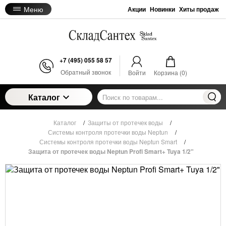
Меню
Акции
Новинки
Хиты продаж
+7 (495) 055 58 57
Обратный звонок
Войти
Корзина (
0
)
Каталог
Каталог
/
Защиты от протечек воды
/
Системы контроля протечки воды Neptun
/
Системы контроля протечки воды Neptun Smart
/
Защита от протечек воды Neptun Profi Smart+ Tuya 1/2"