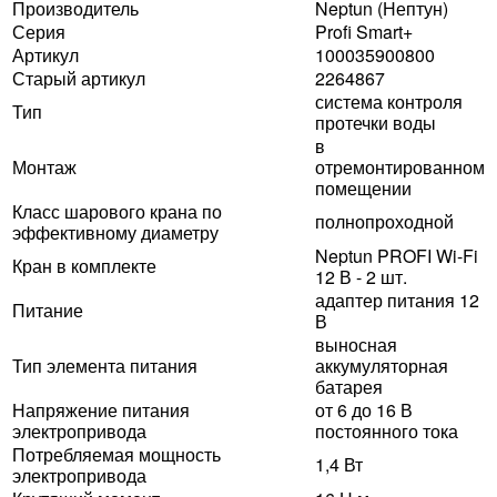
Производитель
Neptun (Нептун)
Серия
Profi Smart+
Артикул
100035900800
Старый артикул
2264867
система контроля
Тип
протечки воды
в
Монтаж
отремонтированном
помещении
Класс шарового крана по
полнопроходной
эффективному диаметру
Neptun PROFI Wi-Fi
Кран в комплекте
12 В - 2 шт.
адаптер питания 12
Питание
В
выносная
Тип элемента питания
аккумуляторная
батарея
Напряжение питания
от 6 до 16 В
электропривода
постоянного тока
Потребляемая мощность
1,4 Вт
электропривода