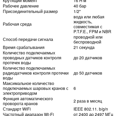
Крутящий момент
16 Н·м
Рабочее давление
40 бар
Присоединительный размер
1/2"
вода или любая
жидкость,
Рабочая среда
совместимая с
P.T.F.E., FPM и NBR
проводной или
Способ передачи сигнала
беспроводной
Время срабатывания
21 секунда
Количество подключаемых
проводных датчиков контроля
до 20 датчиков
протечек воды
Количество подключаемых
радиодатчиков контроля протечки
до 50 датчиков
воды
Максимальное количество
подключаемых шаровых кранов с
6
электроприводом
Функция автоматического
2 раза в месяц
проворота кранов
Стандарт WiFi
IEEE 802.11. b/g/n
Частотный диапазон Wi-Fi
от 2400 до 2497 МГц