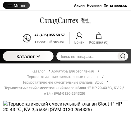
Меню
Акции
Новинки
Хиты продаж
+7 (495) 055 58 57
Обратный звонок
Войти
Корзина (
0
)
Каталог
Каталог
/
Арматура для отопления
/
Термостатические смесительные клапаны
/
Термостатические смесительные клапаны Stout
/
Термостатический смесительный клапан Stout 1" НР 20-43 °С, KV 2,5
м3/ч (SVM-0120-254325)