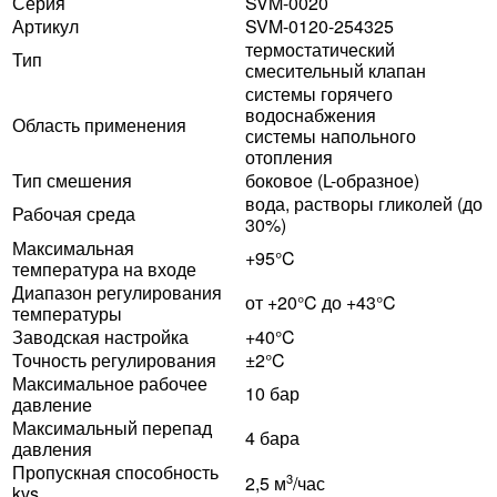
Серия
SVM-0020
Артикул
SVM-0120-254325
термостатический
Тип
смесительный клапан
системы горячего
водоснабжения
Область применения
системы напольного
отопления
Тип смешения
боковое (L-образное)
вода, растворы гликолей (до
Рабочая среда
30%)
Максимальная
+95°C
температура на входе
Диапазон регулирования
от +20°C до +43°C
температуры
Заводская настройка
+40°C
Точность регулирования
±2°C
Максимальное рабочее
10 бар
давление
Максимальный перепад
4 бара
давления
Пропускная способность
3
2,5 м
/час
kvs