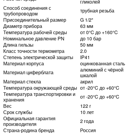
гликолей
Способ соединения с
трубная резьба
трубопроводом
Присоединительный размер
G 1/2"
Диаметр прибора
63 мм
Температура рабочей среды
от 0°C до +160°C
Номинальное давление PN
до 10 бар
Длина гильзы
50 мм
Класс точности термометра
2.0
Степень электрической защиты
IP41
Материал корпуса
оцинкованная сталь
алюминий с чёрной
Материал циферблата
шкалой
Материал стекла
акрил
Температура окружающей среды
от -20°C до +60°C
Температура транспортировки и
от -20°C до +60°C
хранения
Вес
122 г
Срок службы
10 лет
Официальная гарантия
2 года
производителя
Страна-родина бренда
Россия