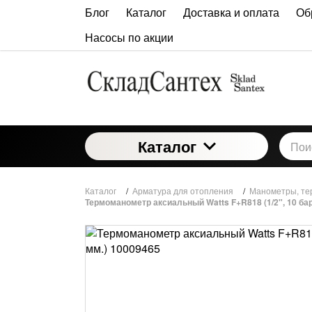
Блог
Каталог
Доставка и оплата
Об
Насосы по акции
Каталог
Каталог
/
Арматура для отопления
/
Манометры, те
Термоманометр аксиальный Watts F+R818 (1/2", 10 бар,