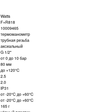
Watts
F+R818
10009465
термоманометр
трубная резьба
аксиальный
G 1/2"
от 0 до 10 бар
80 мм
до +120°C
2.5
2.0
IP31
от -20°C до +60°C
от -20°C до +60°C
165 г