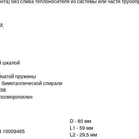
та) без слива теплоносителя из системы или части трубоп
M;
й шкалой
бчатой пружины
 биметаллической спирали
 58
 полипропилен
D - 80 мм
L1 - 59 мм
L2 - 29,5 мм