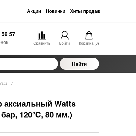
Акции
Новинки
Хиты продаж
 58 57
онок
Сравнить
Войти
Корзина (
0
)
Найти
atts
/
 аксиальный Watts
 бар, 120°C, 80 мм.)