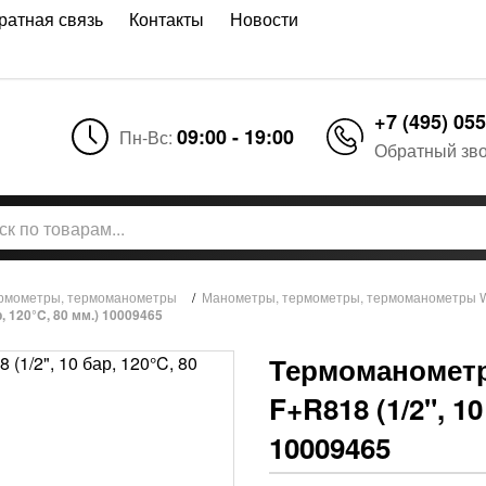
ратная связь
Контакты
Новости
+7 (495) 055
09:00 - 19:00
Пн-Вс:
Обратный зв
рмометры, термоманометры
/
Манометры, термометры, термоманометры W
 120°C, 80 мм.) 10009465
Термоманометр
F+R818 (1/2", 10
10009465