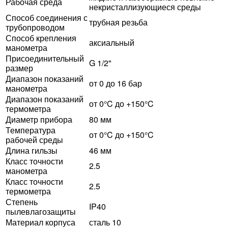
Рабочая среда
некристаллизующиеся среды
Способ соединения с
трубная резьба
трубопроводом
Способ крепления
аксиальный
манометра
Присоединительный
G 1/2"
размер
Диапазон показаний
от 0 до 16 бар
манометра
Диапазон показаний
от 0°C до +150°C
термометра
Диаметр прибора
80 мм
Температура
от 0°C до +150°C
рабочей среды
Длина гильзы
46 мм
Класс точности
2.5
манометра
Класс точности
2.5
термометра
Степень
IP40
пылевлагозащиты
Материал корпуса
сталь 10