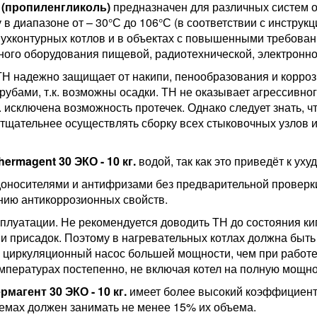
. (пропиленгликоль)
предназначен для различных систем о
в диапазоне от – 30°С до 106°С (в соответствии с инструк
двухконтурных котлов и в объектах с повышенными требован
ного оборудования пищевой, радиотехнической, электронно
Н надежно защищает от накипи, пенообразования и коррози
убами, т.к. возможны осадки. ТН не оказывает агрессивног
 о. исключена возможность протечек. Однако следует знать, 
 тщательнее осуществлять сборку всех стыковочных узлов 
ermagent 30 ЭКО - 10 кг.
водой, так как это приведёт к у
оносителями и антифризами без предварительной проверк
нию антикоррозионных свойств.
плуатации. Не рекомендуется доводить ТН до состояния кипе
и присадок. Поэтому в нагревательных котлах должна быт
 циркуляционный насос большей мощности, чем при работе 
мпературах постепенно, не включая котел на полную мощно
рмагент 30 ЭКО - 10 кг.
имеет более высокий коэффициент
темах должен занимать не менее 15% их объема.