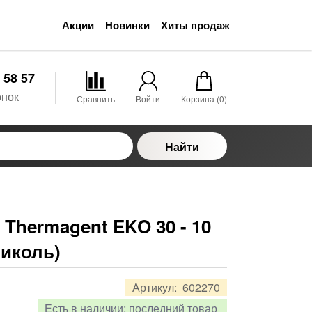
Акции
Новинки
Хиты продаж
 58 57
онок
Сравнить
Войти
Корзина (
0
)
Найти
Thermagent EKO 30 - 10
ликоль)
Артикул:
602270
Есть в наличии:
последний товар