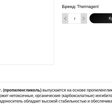
Бренд:
Thermagent
К
г. (пропиленгликоль)
выпускается на основе пропиленгли
ржит нетоксичные, органические (карбоксилатные) ингибит
адоноситель обладает высокой стабильностью и обеспечива