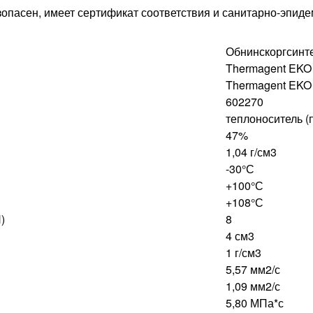
зопасен, имеет сертификат соответствия и санитарно-эпид
Обнинскоргсинт
Thermagent EKO
Thermagent EKO
602270
теплоноситель (
47%
1,04 г/см3
-30°С
+100
°С
+108
°С
)
8
4
см3
1
г/см3
5,57 мм2/с
1,09 мм2/с
5,80 МПа*с