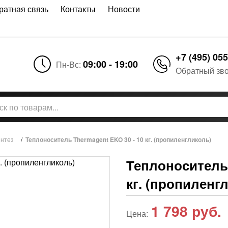
ратная связь
Контакты
Новости
+7 (495) 055
09:00 - 19:00
Пн-Вс:
Обратный зв
интез
/
Теплоноситель Thermagent EKO 30 - 10 кг. (пропиленгликоль)
Теплоноситель 
кг. (пропиленг
1 798
руб.
Цена: