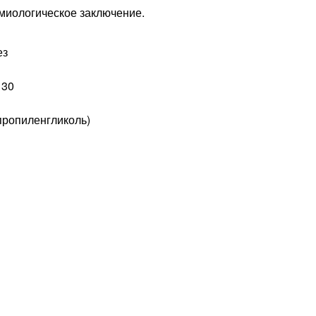
емиологическое заключение.
ез
 30
пропиленгликоль)