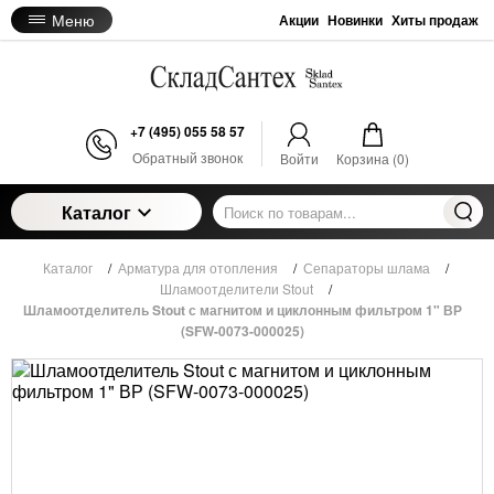
Меню
Акции
Новинки
Хиты продаж
+7 (495) 055 58 57
Обратный звонок
Войти
Корзина (
0
)
Каталог
Каталог
/
Арматура для отопления
/
Сепараторы шлама
/
Шламоотделители Stout
/
Шламоотделитель Stout с магнитом и циклонным фильтром 1" ВР
(SFW-0073-000025)