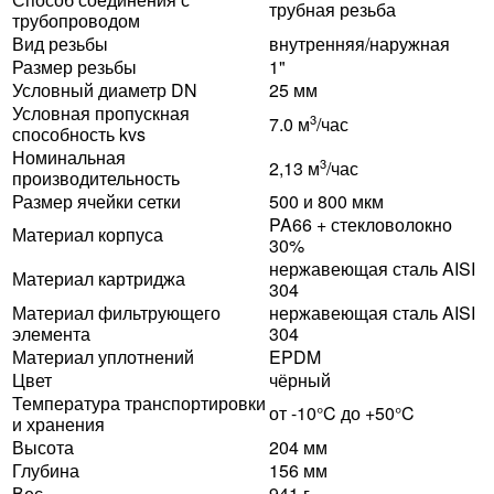
трубная резьба
трубопроводом
Вид резьбы
внутренняя/наружная
Размер резьбы
1"
Условный диаметр DN
25 мм
Условная пропускная
3
7.0 м
/час
способность kvs
Номинальная
3
2,13 м
/час
производительность
Размер ячейки сетки
500 и 800 мкм
PA66 + стекловолокно
Материал корпуса
30%
нержавеющая сталь AISI
Материал картриджа
304
Материал фильтрующего
нержавеющая сталь AISI
элемента
304
Материал уплотнений
EPDM
Цвет
чёрный
Температура транспортировки
от -10°C до +50°C
и хранения
Высота
204 мм
Глубина
156 мм
Вес
941 г