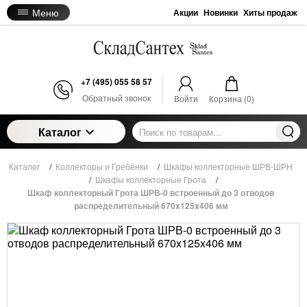
Меню
Акции
Новинки
Хиты продаж
+7 (495) 055 58 57
Обратный звонок
Войти
Корзина (
0
)
Каталог
Каталог
/
Коллекторы и Гребёнки
/
Шкафы коллекторные ШРВ-ШРН
/
Шкафы коллекторные Грота
/
Шкаф коллекторный Грота ШРВ-0 встроенный до 3 отводов
распределительный 670x125x406 мм