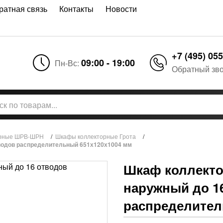
ратная связь
Контакты
Новости
+7 (495) 055
09:00 - 19:00
Пн-Вс:
Обратный зв
орные ШРВ-ШРН
/
Шкафы коллекторные Грота
/
водов распределительный 651х120х1004 мм
Шкаф коллекто
наружный до 1
распределител