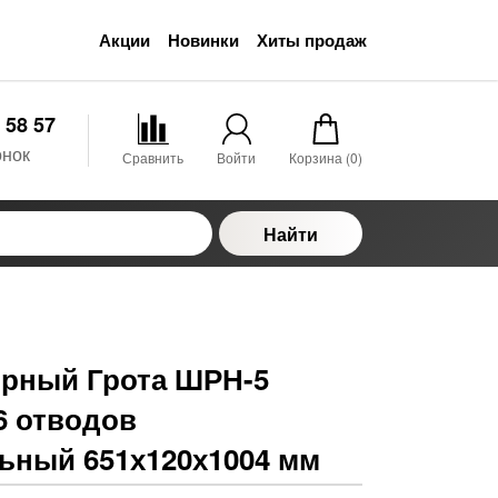
Акции
Новинки
Хиты продаж
 58 57
онок
Сравнить
Войти
Корзина (
0
)
Найти
рный Грота ШРН-5
6 отводов
ьный 651х120х1004 мм