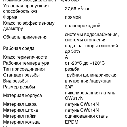
Условная пропускная
3
27,56 м
/час
способность kvs
Форма
прямой
Класс по эффективному
полнопроходной
диаметру
системы водоснабжения,
Область применения
системы отопления
вода, растворы гликолей
Рабочая среда
до 50%
Класс герметичности
A
Рабочая температура
от -20°C до +120°C
Тип присоединения
резьба
Стандарт резьбы
трубная цилиндрическая
Вид резьбы
внутренняя/наружная
Размер резьбы
3/4"
никелированная латунь
Материал корпуса
CW617N
Материал шара
латунь CW614N
Материал штока
латунь CW614N
Материал гайки
оцинкованная сталь
Материал кольца
EPDM