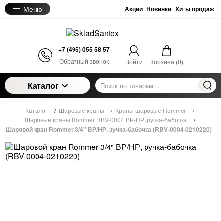
Меню
Акции
Новинки
Хиты продаж
+7 (495) 055 58 57
Обратный звонок
Войти
Корзина (
0
)
Каталог
Каталог
/
Шаровые краны
/
Краны шаровые Rommer
/
Шаровые краны Rommer RBV-0004 ВР-НР, ручка-бабочка
/
Шаровой кран Rommer 3/4" ВР/НР, ручка-бабочка (RBV-0004-0210220)