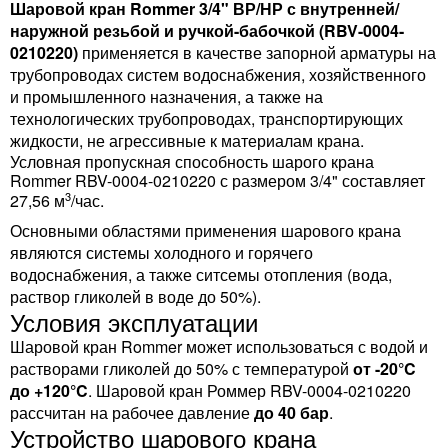
Шаровой кран Rommer 3/4" ВР/НР с внутренней/
наружной резьбой и ручкой-бабочкой (RBV-0004-
0210220)
применяется в качестве запорной арматуры на
трубопроводах систем водоснабжения, хозяйственного
и промышленного назначения, а также на
технологических трубопроводах, транспортирующих
жидкости, не агрессивные к материалам крана.
Условная пропускная способность шарого крана
Rommer RBV-0004-0210220 с размером 3/4" составляет
3
27,56 м
/час.
Основными областями применения шарового крана
являются системы холодного и горячего
водоснабжения, а также ситсемы отопления (вода,
раствор гликолей в воде до 50%).
Условия эксплуатации
Шаровой кран Rommer может использоваться с водой и
растворами гликолей до 50% с температурой
от -20°C
до +120°C
. Шаровой кран Роммер RBV-0004-0210220
рассчитан на рабочее давление
до 40 бар
.
Устройство шарового крана