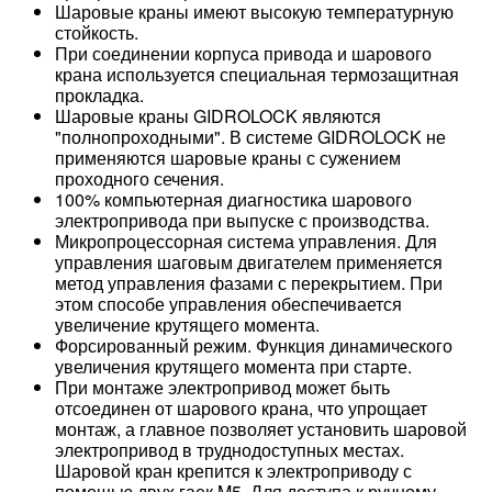
Шаровые краны имеют высокую температурную
стойкость.
При соединении корпуса привода и шарового
крана используется специальная термозащитная
прокладка.
Шаровые краны GIDROLOCK являются
"полнопроходными". В системе GIDROLOCK не
применяются шаровые краны с сужением
проходного сечения.
100% компьютерная диагностика шарового
электропривода при выпуске с производства.
Микропроцессорная система управления. Для
управления шаговым двигателем применяется
метод управления фазами с перекрытием. При
этом способе управления обеспечивается
увеличение крутящего момента.
Форсированный режим. Функция динамического
увеличения крутящего момента при старте.
При монтаже электропривод может быть
отсоединен от шарового крана, что упрощает
монтаж, а главное позволяет установить шаровой
электропривод в труднодоступных местах.
Шаровой кран крепится к электроприводу с
помощью двух гаек M5. Для доступа к ручному