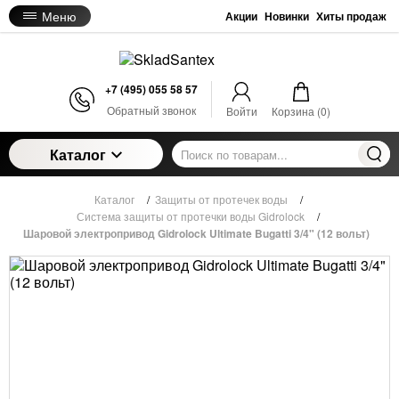
Меню
Акции
Новинки
Хиты продаж
+7 (495) 055 58 57
Обратный звонок
Войти
Корзина (
0
)
Каталог
Каталог
/
Защиты от протечек воды
/
Система защиты от протечки воды Gidrolock
/
Шаровой электропривод Gidrolock Ultimate Bugatti 3/4" (12 вольт)