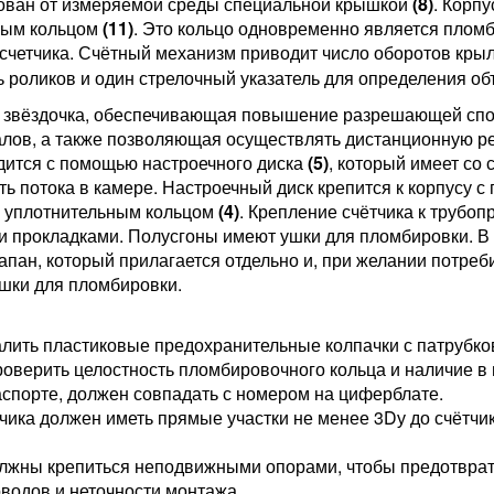
рован от измеряемой среды специальной крышкой
(8)
. Корп
ным кольцом
(11)
. Это кольцо одновременно является пло
счетчика. Счётный механизм приводит число оборотов кры
 роликов и один стрелочный указатель для определения о
 звёздочка, обеспечивающая повышение разрешающей спос
алов, а также позволяющая осуществлять дистанционную 
одится с помощью настроечного диска
(5)
, который имеет со
ь потока в камере. Настроечный диск крепится к корпусу 
я уплотнительным кольцом
(4)
. Крепление счётчика к трубо
 прокладками. Полусгоны имеют ушки для пломбировки. В к
апан, который прилагается отдельно и, при желании потреб
ушки для пломбировки.
лить пластиковые предохранительные колпачки с патрубков
роверить целостность пломбировочного кольца и наличие в
аспорте, должен совпадать с номером на циферблате.
чика должен иметь прямые участки не менее 3Dу до счётчика
лжны крепиться неподвижными опорами, чтобы предотврати
водов и неточности монтажа.