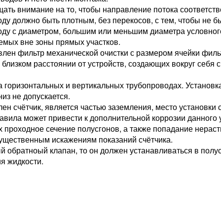
щать внимание на то, чтобы направление потока соответство
ду должно быть плотным, без перекосов, с тем, чтобы не б
оду с диаметром, большим или меньшим диаметра условного
емых вне зоны прямых участков.
влен фильтр механической очистки с размером ячейки филь
а близком расстоянии от устройств, создающих вокруг себя 
а горизонтальных и вертикальных трубопроводах. Установк
из не допускается.
лен счётчик, является частью заземления, место установки 
авила может привести к дополнительной коррозии данного 
 проходное сечение полусгонов, а также попадание нераст
существенным искажениям показаний счётчика.
 обратноый клапан, то он должен устанавливаться в полусг
я жидкости.