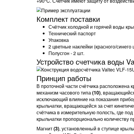
+90°C. Счетчик имеют защиту от воздейст
Комплект поставки
Счётчик холодной и горячей воды кр
Технический паспорт
Упаковка
2 цветные наклейки (красного/синего 
Полусгон - 2 шт.
Устройство счетчика воды Va
Принцип работы
В проточной части счётчика расположена 
механизм часового типа
(10)
, вращающийся
исключающий влияние на показания прибор
крыльчатки, вращающейся за счет кинетиче
счётчика в измерительную полость, где по
крыльчатки пропорционально количеству п
Магнит
(3)
, установленный в ступице крыл