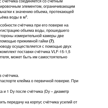
ус счётчика соединяется со счетным
мбировочным элементом, ограничивающим
льчатки к значению объема, протекающей
3
бъёма воды в м
.
обности счётчика при его поверке на
регистрацию объема воды, прошедшего
 стороны измерительной камеры две
с помощью прижимной гайки
(7)
.
проводу осуществляется с помощью двух
омплект поставки счётчика VLF-15-1,5
ителя, может быть им самостоятельно
 счётчика.
 паспорте клейма о первичной поверке. При
 и 1 Dу после счётчика (Dу – диаметр
ть передачу на корпус счётчика усилий от