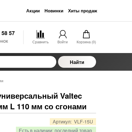
Акции
Новинки
Хиты продаж
 58 57
онок
Сравнить
Войти
Корзина (
0
)
Найти
ми
универсальный Valtec
мм L 110 мм со сгонами
Артикул:
VLF-15U
Есть в наличии:
последний товар