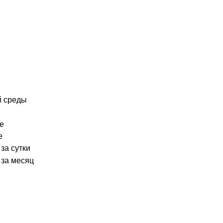
й среды
е
е
за сутки
за месяц