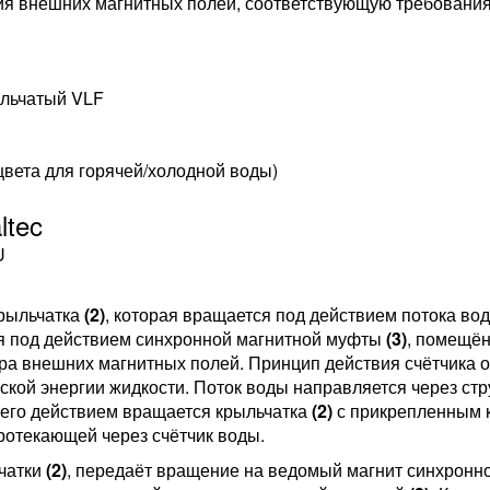
вия внешних магнитных полей, соответствующую требовани
ыльчатый VLF
цвета для горячей/холодной воды)
ltec
крыльчатка
(2)
, которая вращается под действием потока во
 под действием синхронной магнитной муфты
(3)
, помещён
а внешних магнитных полей. Принцип действия счётчика о
ской энергии жидкости. Поток воды направляется через ст
д его действием вращается крыльчатка
(2)
с прикрепленным 
ротекающей через счётчик воды.
ьчатки
(2)
, передаёт вращение на ведомый магнит синхронн