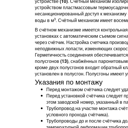
устройстве
(10)
. Счётный механизм изоли
устройством пластмассовым термоусадоч
несанкционированный доступ к механизму 
3
воды в м
. Счётный механизм имеет восемь
В счётном механизме имеется контрольная
установках с автоматическим съемом сигн
через счётчик. Настройка счетчика произв
неподвижных лопасти, изменяющих скорост
Герметичность соединения обеспечиваетс
полусгонов
(13)
, снабжённых паронитовыми
кроме двух полусгонов входит обратный кл
установлен в полусгон. Полусгоны имеют 
Указания по монтажу
Перед монтажом счётчика следует уда
Перед установкой счётчика следует п
этом заводской номер, указанный в п
Трубопровод на участке монтажа счёт
условного прохода счётчика).
Трубопроводы до и после счётчика до
температурной деформации трубопро