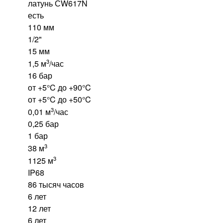
латунь СW617N
есть
110 мм
1/2"
15 мм
3
1,5 м
/час
16 бар
от +5°C до +90°C
от +5°C до +50°C
3
0,01 м
/час
0,25 бар
1 бар
3
38 м
3
1125 м
IP68
86 тысяч часов
6 лет
12 лет
6 лет