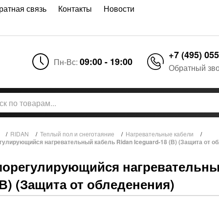
ратная связь
Контакты
Новости
+7 (495) 055
09:00 - 19:00
Пн-Вс:
Обратный зв
/
RIDAN
/
Теплый пол и снеготаяние
/
Нагревательные кабели
/
улирующийся нагревательный кабель Ridan Iceguard-18 (В) (Защита от о
орегулирующийся нагревательный 
(В) (Защита от обледенения)