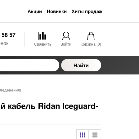
Акции
Новинки
Хиты продаж
 58 57
онок
Сравнить
Войти
Корзина (
0
)
Найти
бледенения)
кабель Ridan Iceguard-