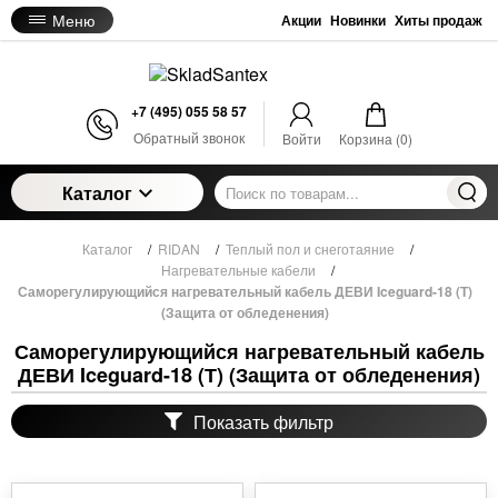
Меню
Акции
Новинки
Хиты продаж
+7 (495) 055 58 57
Обратный звонок
Войти
Корзина (
0
)
Каталог
Каталог
/
RIDAN
/
Теплый пол и снеготаяние
/
Нагревательные кабели
/
Саморегулирующийся нагревательный кабель ДЕВИ Iceguard-18 (Т)
(Защита от обледенения)
Саморегулирующийся нагревательный кабель
ДЕВИ Iceguard-18 (Т) (Защита от обледенения)
Показать фильтр