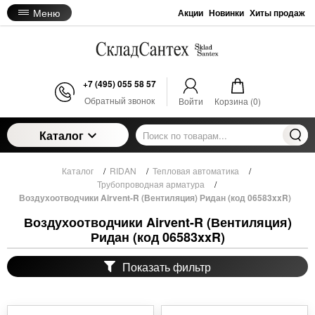
Меню
Акции
Новинки
Хиты продаж
+7 (495) 055 58 57
Обратный звонок
Войти
Корзина (
0
)
Каталог
Каталог
/
RIDAN
/
Тепловая автоматика
/
Трубопроводная арматура
/
Воздухоотводчики Airvent-R (Вентиляция) Ридан (код 06583xxR)
Воздухоотводчики Airvent-R (Вентиляция)
Ридан (код 06583xxR)
Показать фильтр