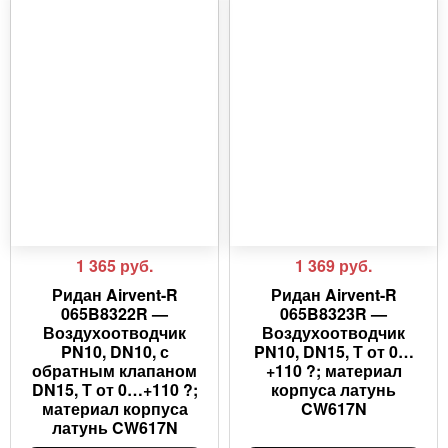
1 365
руб.
1 369
руб.
Ридан Airvent-R
Ридан Airvent-R
065B8322R —
065B8323R —
Воздухоотводчик
Воздухоотводчик
PN10, DN10, с
PN10, DN15, Т от 0…
обратным клапаном
+110 ?; материал
DN15, Т от 0…+110 ?;
корпуса латунь
материал корпуса
CW617N
латунь CW617N