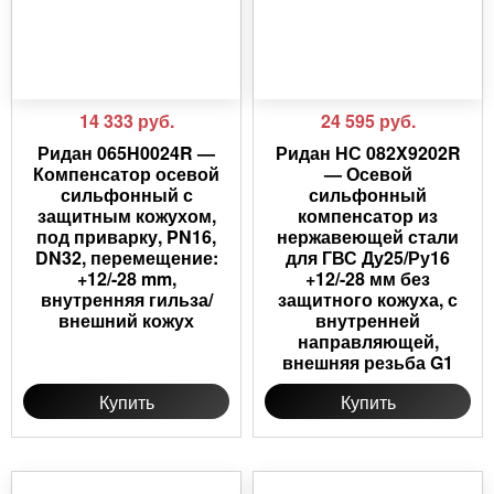
14 333
руб.
24 595
руб.
Ридан 065H0024R —
Ридан НС 082X9202R
Компенсатор осевой
— Осевой
сильфонный с
сильфонный
защитным кожухом,
компенсатор из
под приварку, PN16,
нержавеющей стали
DN32, перемещение:
для ГВС Ду25/Ру16
+12/-28 mm,
+12/-28 мм без
внутренняя гильза/
защитного кожуха, с
внешний кожух
внутренней
направляющей,
внешняя резьба G1
Купить
Купить