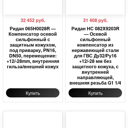
32 452
руб.
31 408
руб.
Ридан 065H0028R —
Ридан НС 082X9203R
Компенсатор осевой
— Осевой
сильфонный с
сильфонный
защитным кожухом,
компенсатор из
под приварку, PN16,
нержавеющей стали
DN50, перемещение:
для ГВС Ду32/Ру16
+12/-28mm, внутренняя
+12/-28 мм без
гильза/внешний кожух
защитного кожуха, с
внутренней
направляющей,
внешняя резьба G1 1/4
Купить
Купить