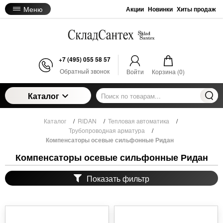
Меню
Акции
Новинки
Хиты продаж
+7 (495) 055 58 57
Обратный звонок
Войти
Корзина (
0
)
Каталог
Каталог
/
RIDAN
/
Тепловая автоматика
/
Трубопроводная арматура
/
Компенсаторы осевые сильфонные Ридан
Компенсаторы осевые сильфонные Ридан
Показать фильтр