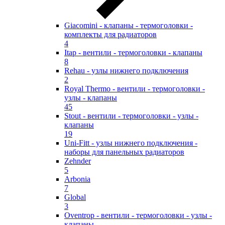
Giacomini - клапаны - термоголовки -
комплекты для радиаторов
4
Itap - вентили - термоголовки - клапаны
8
Rehau - узлы нижнего подключения
2
Royal Thermo - вентили - термоголовки -
узлы - клапаны
45
Stout - вентили - термоголовки - узлы -
клапаны
19
Uni-Fitt - узлы нижнего подключения -
наборы для панельных радиаторов
Zehnder
5
Arbonia
7
Global
3
Oventrop - вентили - термоголовки - узлы -
клапаны