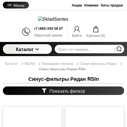
Меню
Акции
Новинки
Хиты продаж
+7 (495) 055 58 57
Обратный звонок
Войти
Корзина (
0
)
Каталог
Каталог
/
RIDAN
/
Приводная техника
/
Синус-фильтры Ридан
/
Синус-фильтры Ридан RSin
Синус-фильтры Ридан RSin
Показать фильтр