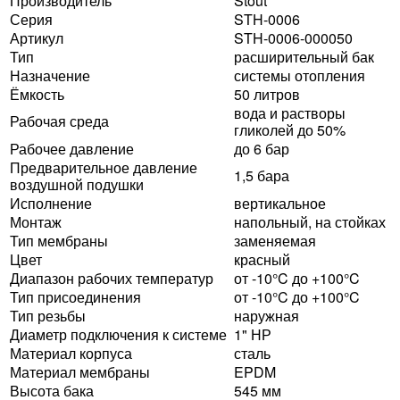
Производитель
Stout
Серия
STH-0006
Артикул
STH-0006-000050
Тип
расширительный бак
Назначение
системы отопления
Ёмкость
50 литров
вода и растворы
Рабочая среда
гликолей до 50%
Рабочее давление
до 6 бар
Предварительное давление
1,5 бара
воздушной подушки
Исполнение
вертикальное
Монтаж
напольный, на стойках
Тип мембраны
заменяемая
Цвет
красный
Диапазон рабочих температур
от -10°C до +100°C
Тип присоединения
от -10°C до +100°C
Тип резьбы
наружная
Диаметр подключения к системе
1" НР
Материал корпуса
сталь
Материал мембраны
EPDM
Высота бака
545 мм