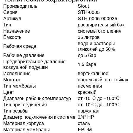
Производитель
Stout
Серия
STH-0005
Артикул
STH-0005-000035
Тип
расширительный бак
Назначение
системы отопления
Ёмкость
35 литров
вода и растворы
Рабочая среда
гликолей до 50%
Рабочее давление
до 5 бар
Предварительное давление
1,5 бара
воздушной подушки
Исполнение
вертикальное
Монтаж
напольный, на стойках
Тип мембраны
несменная
Цвет
красный
Диапазон рабочих температур
от -10°C до +100°C
Тип присоединения
от -10°C до +100°C
Тип резьбы
наружная
Диаметр подключения к системе
3/4" НР
Материал корпуса
сталь
Материал мембраны
EPDM