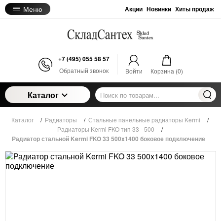
Меню
Акции
Новинки
Хиты продаж
+7 (495) 055 58 57
Обратный звонок
Войти
Корзина (
0
)
Каталог
Каталог
/
Радиаторы
/
Стальные панельные радиаторы Kermi
/
Радиаторы Kermi FKO тип 33 - 500
/
Радиатор стальной Kermi FKO 33 500x1400 боковое подключение