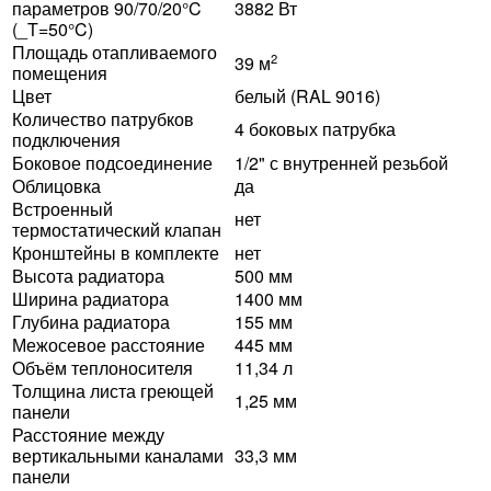
параметров 90/70/20°C
3882 Вт
(_T=50°C)
Площадь отапливаемого
2
39 м
помещения
Цвет
белый (RAL 9016)
Количество патрубков
4 боковых патрубка
подключения
Боковое подсоединение
1/2" с внутренней резьбой
Облицовка
да
Встроенный
нет
термостатический клапан
Кронштейны в комплекте
нет
Высота радиатора
500 мм
Ширина радиатора
1400 мм
Глубина радиатора
155 мм
Межосевое расстояние
445 мм
Объём теплоносителя
11,34 л
Толщина листа греющей
1,25 мм
панели
Расстояние между
вертикальными каналами
33,3 мм
панели