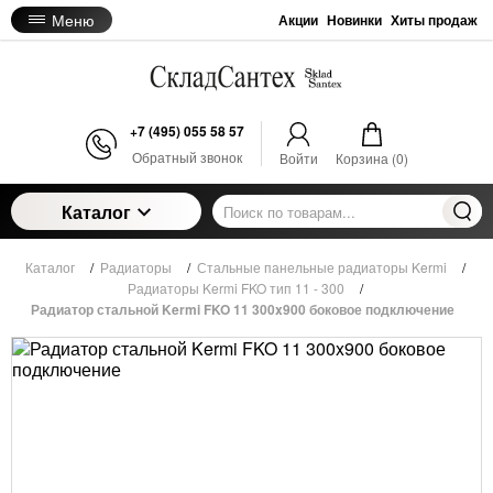
Меню
Акции
Новинки
Хиты продаж
+7 (495) 055 58 57
Обратный звонок
Войти
Корзина (
0
)
Каталог
Каталог
/
Радиаторы
/
Стальные панельные радиаторы Kermi
/
Радиаторы Kermi FKO тип 11 - 300
/
Радиатор стальной Kermi FKO 11 300x900 боковое подключение