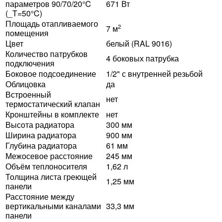
параметров 90/70/20°C
671 Вт
(_T=50°C)
Площадь отапливаемого
2
7 м
помещения
Цвет
белый (RAL 9016)
Количество патрубков
4 боковых патрубка
подключения
Боковое подсоединение
1/2" с внутренней резьбой
Облицовка
да
Встроенный
нет
термостатический клапан
Кронштейны в комплекте
нет
Высота радиатора
300 мм
Ширина радиатора
900 мм
Глубина радиатора
61 мм
Межосевое расстояние
245 мм
Объём теплоносителя
1,62 л
Толщина листа греющей
1,25 мм
панели
Расстояние между
вертикальными каналами
33,3 мм
панели