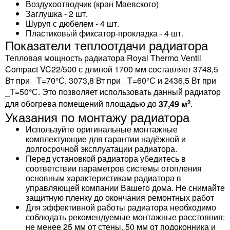
Воздухоотводчик (кран Маевского)
Заглушка - 2 шт.
Шуруп с дюбелем - 4 шт.
Пластиковый фиксатор-прокладка - 4 шт.
Показатели теплоотдачи радиатора
Тепловая мощность радиатора Royal Thermo Ventil
Compact VC22/500 с длиной 1700 мм составляет 3748,5
Вт при _T=70°С, 3073,8 Вт при _T=60°С и 2436,5 Вт при
_T=50°С. Это позволяет использовать данный радиатор
2
для обогрева помещений площадью до
37,49 м
.
Указания по монтажу радиатора
Используйте оригинальные монтажные
комплектующие для гарантии надёжной и
долгосрочной эксплуатации радиатора.
Перед установкой радиатора убедитесь в
соответствии параметров системы отопления
основным характеристикам радиатора в
управляющей компании Вашего дома. Не снимайте
защитную пленку до окончания ремонтных работ
Для эффективной работы радиатора необходимо
соблюдать рекомендуемые монтажные расстояния:
не менее 25 мм от стены, 50 мм от подоконника и