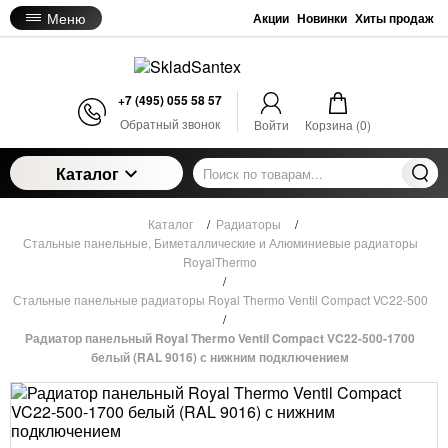
Меню
Акции
Новинки
Хиты продаж
+7 (495) 055 58 57
Обратный звонок
Войти
Корзина (
0
)
Каталог
Каталог
/
Радиаторы
/
Стальные панельные, Биметаллические и Алюминиевые радиаторы
RoyalThermo
/
Стальные панельные радиаторы Royal Thermo Ventil Compact VC22-500
/
Радиатор панельный Royal Thermo Ventil Compact VC22-500-1700
белый (RAL 9016) с нижним подключением