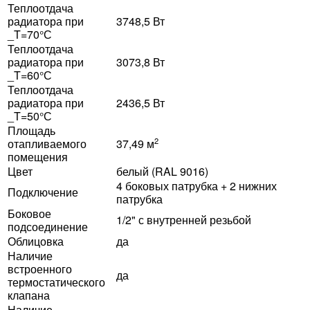
Теплоотдача
радиатора при
3748,5 Вт
_T=70°С
Теплоотдача
радиатора при
3073,8 Вт
_T=60°С
Теплоотдача
радиатора при
2436,5 Вт
_T=50°С
Площадь
2
отапливаемого
37,49 м
помещения
Цвет
белый (RAL 9016)
4 боковых патрубка + 2 нижних
Подключение
патрубка
Боковое
1/2" с внутренней резьбой
подсоединение
Облицовка
да
Наличие
встроенного
да
термостатического
клапана
Наличие