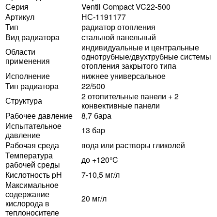
Серия
Ventil Compact VC22-500
Артикул
НС-1191177
Тип
радиатор отопления
Вид радиатора
стальной панельный
индивидуальные и центральные
Области
однотрубные/двухтрубные системы
применения
отопления закрытого типа
Исполнение
нижнее универсальное
Тип радиатора
22/500
2 отопительные панели + 2
Структура
конвективные панели
Рабочее давление
8,7 бара
Испытательное
13 бар
давление
Рабочая среда
вода или растворы гликолей
Температура
до +120°C
рабочей среды
Кислотность pH
7-10,5 мг/л
Максимальное
содержание
20 мг/л
кислорода в
теплоносителе