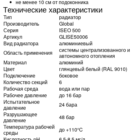
не менее 10 см от подоконника
Технические характеристики
Тип
радиатор
Производитель
Global
Серия
ISEO 500
Артикул
GLISE50006
Вид радиатора
алюминиевый
системы централизованного и
Область применения
автономного отопления
Материал
алюминий
Цвет
глянцевый белый (RAL 9010)
Подключение
боковое
Количество секций
6
Рабочая среда
вода или пар
Рабочее давление
до 16 бар
Испытательное
24 бара
давление
Разрушающее
48 бар
давление
Температура рабочей
до +110°C
среды
Кислотность pH
6,5-8,5 мг/л