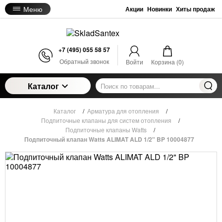
Меню
Акции
Новинки
Хиты продаж
+7 (495) 055 58 57
Обратный звонок
Войти
Корзина (
0
)
Каталог
Каталог
/
Арматура для отопления
/
Подпиточные клапаны для систем отопления
/
Подпиточные клапаны Watts
/
Подпиточный клапан Watts ALIMAT ALD 1/2" BP 10004877