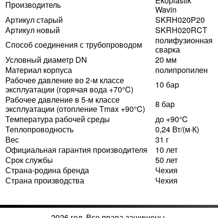
Ekoplastik
Производитель
Wavin
Артикул старый
SKRH020P20
Артикул новый
SKRH020RCT
полифузионная
Способ соединения с трубопроводом
сварка
Условный диаметр DN
20 мм
Материал корпуса
полипропилен
Рабочее давление во 2-м классе
10 бар
эксплуатации (горячая вода +70°C)
Рабочее давление в 5-м классе
8 бар
эксплуатации (отопление Tmax +90°C)
Температура рабочей среды
до +90°C
Теплопроводность
0,24 Вт/(м·К)
Вес
31 г
Официальная гарантия производителя
10 лет
Срок службы
50 лет
Страна-родина бренда
Чехия
Страна производства
Чехия
2026 год. Все права защищены.