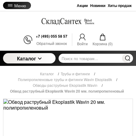
Меню
Акции
Новинки
Хиты продаж
+7 (495) 055 58 57
Обратный звонок
Войти
Корзина (
0
)
Каталог
Каталог
/
Трубы и фитинги
/
Полипропиленовые трубы и фитинги Wavin Ekoplastik
/
Обводы раструбные Ekoplastik Wavin
/
Обвод раструбный Ekoplastik Wavin 20 мм. полипропиленовый