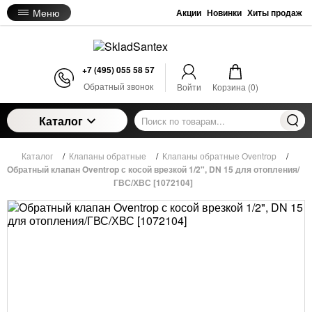
Меню
Акции
Новинки
Хиты продаж
+7 (495) 055 58 57
Обратный звонок
Войти
Корзина (
0
)
Каталог
Каталог
/
Клапаны обратные
/
Клапаны обратные Oventrop
/
Обратный клапан Oventrop с косой врезкой 1/2", DN 15 для отопления/
ГВС/ХВС [1072104]