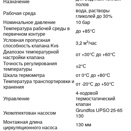
Назначение
полов
вода, растворы
Рабочая среда
гликолей до 30%
Номинальное давление
10 бар
Температура рабочей среды в
до +85°C
первичном контуре
Условная пропускная
3
3,2 м
/час
способность клапана Kvs
Диапозон температурной
от +30°С до +60°С
настройки клапана
Точность регулирования
±2°С
температуры
Шкала термометра
от 0°C до +80°C
Температура транспортировки и
от -20°С до +50°С
хранения
4-ходовой
Управление
термостатический
клапан
Grundfos UPSO 25-65
Укомлпектован насосом
130
Монтажная длина
130 мм
циркуляционного насоса