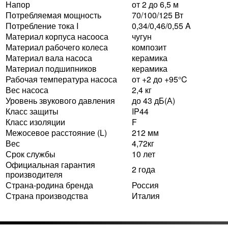
Напор
от 2 до 6,5 м
Потребляемая мощность
70/100/125 Вт
Потребление тока I
0,34/0,46/0,55 A
Материал корпуса насооса
чугун
Материал рабочего колеса
композит
Материал вала насоса
керамика
Материал подшипников
керамика
Рабочая температура насоса
от +2 до +95°C
Вес насоса
2,4 кг
Уровень звукового давления
до 43 дБ(А)
Класс защиты
IP44
Класс изоляции
F
Межосевое расстояние (L)
212 мм
Вес
4,72кг
Срок службы
10 лет
Официальная гарантия
2 года
производителя
Страна-родина бренда
Россия
Страна производства
Италия