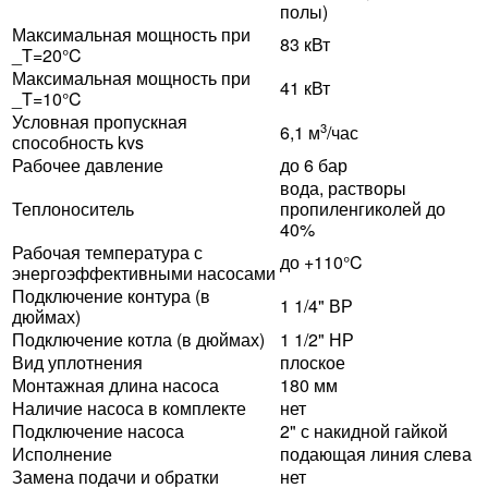
полы)
Максимальная мощность при
83 кВт
_T=20°C
Максимальная мощность при
41 кВт
_T=10°C
Условная пропускная
3
6,1 м
/час
способность kvs
Рабочее давление
до 6 бар
вода, растворы
Теплоноситель
пропиленгиколей до
40%
Рабочая температура с
до +110°C
энергоэффективными насосами
Подключение контура (в
1 1/4" ВР
дюймах)
Подключение котла (в дюймах)
1 1/2" НР
Вид уплотнения
плоское
Монтажная длина насоса
180 мм
Наличие насоса в комплекте
нет
Подключение насоса
2" с накидной гайкой
Исполнение
подающая линия слева
Замена подачи и обратки
нет