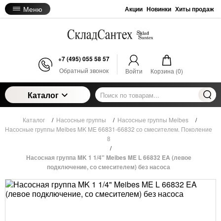
Меню
Акции
Новинки
Хиты продаж
+7 (495) 055 58 57
Обратный звонок
Войти
Корзина (
0
)
Каталог
Каталог
/
Насосные группы
/
Насосные группы Meibes
/
Насосные группы Meibes MK ME 66831-66832 со смесителем. Поколение
8
/
Насосная группа MK 1 1/4" Meibes ME L 66832 EA (левое
подключение, со смесителем) без насоса