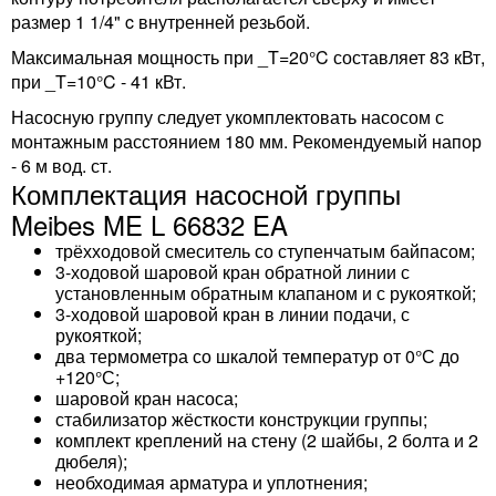
размер 1 1/4" c внутренней резьбой.
Максимальная мощность при _T=20°C составляет 83 кВт,
при _T=10°C - 41 кВт.
Насосную группу следует укомплектовать насосом с
монтажным расстоянием 180 мм. Рекомендуемый напор
- 6 м вод. ст.
Комплектация насосной группы
Meibes ME L 66832 EA
трёхходовой смеситель со ступенчатым байпасом;
3-ходовой шаровой кран обратной линии с
установленным обратным клапаном и с рукояткой;
3-ходовой шаровой кран в линии подачи, с
рукояткой;
два термометра со шкалой температур от 0°С до
+120°С;
шаровой кран насоса;
стабилизатор жёсткости конструкции группы;
комплект креплений на стену (2 шайбы, 2 болта и 2
дюбеля);
необходимая арматура и уплотнения;