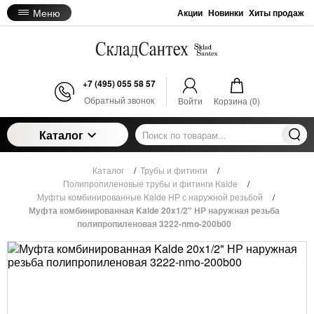
Меню
Акции
Новинки
Хиты продаж
+7 (495) 055 58 57
Обратный звонок
Войти
Корзина (
0
)
Каталог
Каталог
/
Трубы и фитинги
/
Полипропиленовые трубы и фитинги Kalde
/
Муфты комбинированные Kalde НР с наружной резьбой
/
Муфта комбинированная Kalde 20x1/2" НР наружная резьба
полипропиленовая 3222-nmo-200b00